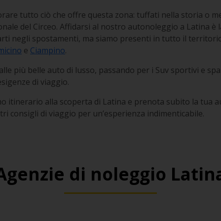
rare tutto ciò che offre questa zona: tuffati nella storia o me
nale del Circeo. Affidarsi al nostro autonoleggio a Latina è 
tarti negli spostamenti, ma siamo presenti in tutto il territori
micino
e
Ciampino
.
lle più belle auto di lusso, passando per i Suv sportivi e spaz
esigenze di viaggio.
 itinerario alla scoperta di Latina e prenota subito la tua 
ri consigli di viaggio per un’esperienza indimenticabile.
Agenzie di noleggio Latin