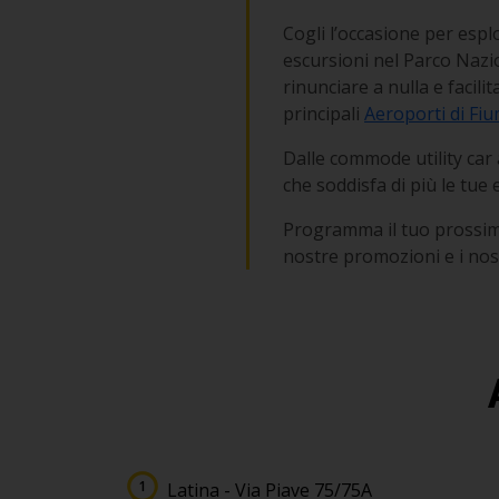
Cogli l’occasione per esplo
escursioni nel Parco Nazio
rinunciare a nulla e facili
principali
Aeroporti di Fiu
Dalle commode utility car a
che soddisfa di più le tue 
Programma il tuo prossimo
nostre promozioni e i nost
Latina - Via Piave 75/75A