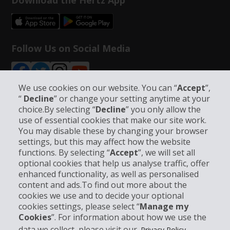
Download the Hertz App
Follow Us on Social Media
We use cookies on our website. You can “
Accept
”,
“
Decline
” or change your setting anytime at your
choice.By selecting “
Decline
” you only allow the
Info su Hertz
use of essential cookies that make our site work.
You may disable these by changing your browser
settings, but this may affect how the website
Business
functions. By selecting “
Accept
”, we will set all
optional cookies that help us analyse traffic, offer
Customer Service
enhanced functionality, as well as personalised
content and ads.To find out more about the
cookies we use and to decide your optional
Prenota con Hertz
cookies settings, please select “
Manage my
Cookies
”. For information about how we use the
data we collect, please visit our
Privacy Policy