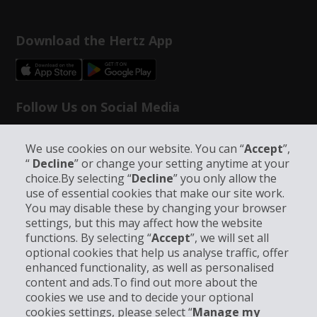
Download the Hertz App
Follow Us on Social Media
We use cookies on our website. You can “
Accept
”,
“
Decline
” or change your setting anytime at your
choice.By selecting “
Decline
” you only allow the
use of essential cookies that make our site work.
Info su Hertz
You may disable these by changing your browser
settings, but this may affect how the website
functions. By selecting “
Accept
”, we will set all
Business
optional cookies that help us analyse traffic, offer
enhanced functionality, as well as personalised
Customer Service
content and ads.To find out more about the
cookies we use and to decide your optional
cookies settings, please select “
Manage my
Prenota con Hertz