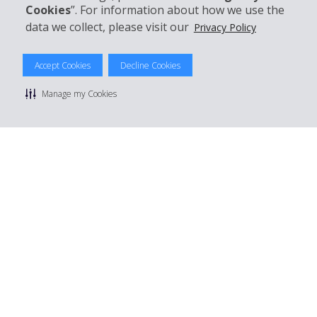
Cookies
”. For information about how we use the
data we collect, please visit our
Privacy Policy
Accept Cookies
Decline Cookies
© 2026 The Hertz System, Inc.
Privacy Policy
|
Condizioni di Utilizzo
|
Termini e Condizioni di
Manage my Cookies
noleggio
|
Mappa sito Hertz
Manage cookie preferences