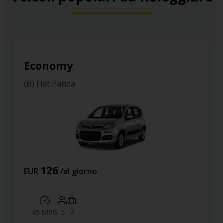
conomy
Com
) Fiat Panda
(D) Op
126
6
UR
/al giorno
EUR
2
45 MPG
5
30 