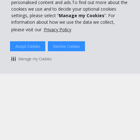
personalised content and ads.To find out more about the
Prenota con Hertz
cookies we use and to decide your optional cookies
settings, please select “
Manage my Cookies
”. For
information about how we use the data we collect,
please visit our
Privacy Policy
© 2026 The Hertz System, Inc.
Accept Cookies
Decline Cookies
Privacy Policy
|
Condizioni di Utilizzo
|
Termini e Condizioni di
noleggio
|
Mappa sito Hertz
Manage my Cookies
Manage cookie preferences