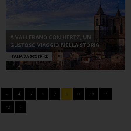
A VALLERANO CON HERTZ, UN
GUSTOSO VIAGGIO NELLA STORIA
ITALIA DA SCOPRIRE
«
4
5
6
7
8
9
10
11
12
»