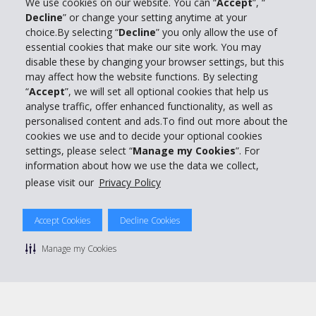
We use cookies on our website. You can “
Accept
”, “
Decline
” or change your setting anytime at your
Info su Hertz
choice.By selecting “
Decline
” you only allow the use of
essential cookies that make our site work. You may
Business
disable these by changing your browser settings, but this
may affect how the website functions. By selecting
“
Accept
”, we will set all optional cookies that help us
Customer Service
analyse traffic, offer enhanced functionality, as well as
personalised content and ads.To find out more about the
Prenota con Hertz
cookies we use and to decide your optional cookies
settings, please select “
Manage my Cookies
”. For
information about how we use the data we collect,
please visit our
Privacy Policy
© 2026 The Hertz System, Inc.
Accept Cookies
Decline Cookies
Privacy Policy
|
Condizioni di Utilizzo
|
Termini e Condizioni di
noleggio
|
Mappa sito Hertz
Manage my Cookies
Manage cookie preferences