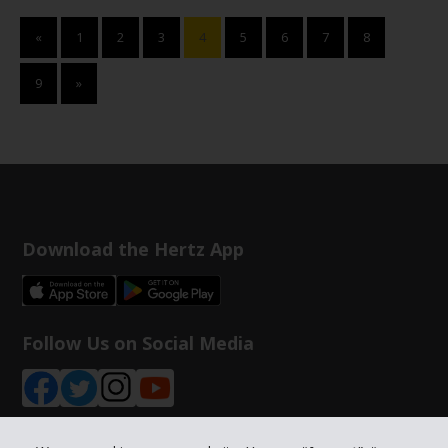
«
1
2
3
4
5
6
7
8
9
»
Download the Hertz App
Follow Us on Social Media