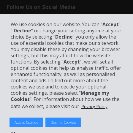
Follow Us on Social Media
We use cookies on our website. You can “
Accept
”,
“
Decline
” or change your setting anytime at your
choice.By selecting “
Decline
” you only allow the
use of essential cookies that make our site work.
Info su Hertz
You may disable these by changing your browser
settings, but this may affect how the website
functions. By selecting “
Accept
”, we will set all
Business
optional cookies that help us analyse traffic, offer
enhanced functionality, as well as personalised
Customer Service
content and ads.To find out more about the
cookies we use and to decide your optional
cookies settings, please select “
Manage my
Prenota con Hertz
Cookies
”. For information about how we use the
data we collect, please visit our
Privacy Policy
Accept Cookies
Decline Cookies
© 2026 The Hertz System, Inc.
Privacy Policy
|
Condizioni di Utilizzo
|
Termini e Condizioni di