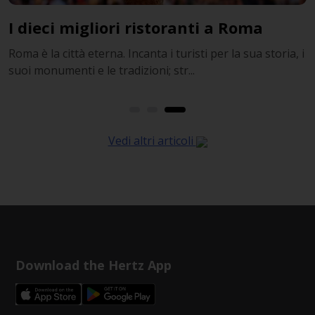
I dieci migliori ristoranti a Roma
L
he
Roma è la città eterna. Incanta i turisti per la sua storia, i
A
suoi monumenti e le tradizioni; str...
e
Vedi altri articoli
Download the Hertz App