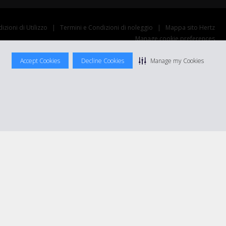
izioni di Utilizzo
|
Termini e Condizioni di noleggio
|
Mappa sito Hertz
Manage cookie preferences
Accept Cookies
Decline Cookies
Manage my Cookies