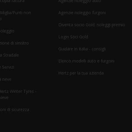
 copia fattura
Agenzie noleggio auto
 Miglia/Punti non
Agenzie noleggio furgoni
i
Diventa socio Gold: noleggi premio
noleggio
Login Soci Gold
ione di sinistro
Guidare in Italia - consigli
a Stradale
Elenco modelli auto e furgoni
 Servizi
Hertz per la tua azienda
a neve
rtz Winter Tyres -
Neve
oni di sicurezza