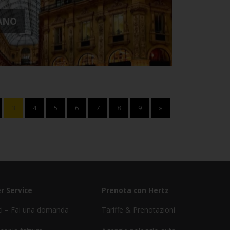
LANO
3
4
5
6
7
8
9
»
r Service
Prenota con Hertz
ci – Fai una domanda
Tariffe & Prenotazioni