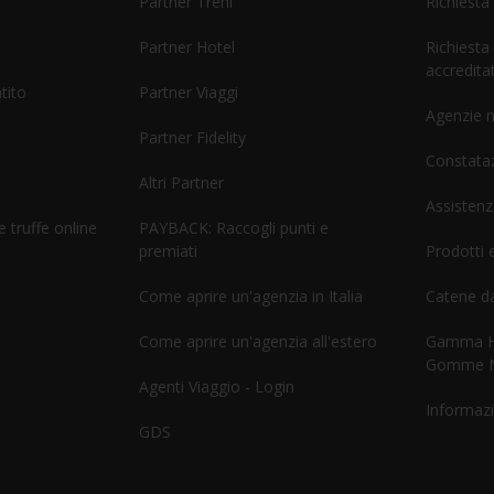
Partner Treni
Richiesta
Partner Hotel
Richiesta
accreditat
tito
Partner Viaggi
Agenzie 
Partner Fidelity
Constataz
Altri Partner
Assistenz
 truffe online
PAYBACK: Raccogli punti e
premiati
Prodotti e
Come aprire un'agenzia in Italia
Catene d
Come aprire un'agenzia all'estero
Gamma He
Gomme 
Agenti Viaggio - Login
Informazi
GDS