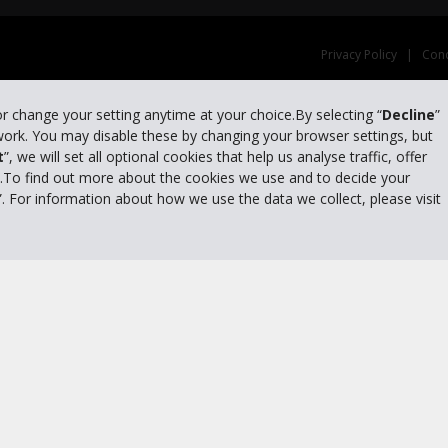
Privacy Policy
|
Cond
or change your setting anytime at your choice.By selecting “
Decline
”
 work. You may disable these by changing your browser settings, but
t
”, we will set all optional cookies that help us analyse traffic, offer
s.To find out more about the cookies we use and to decide your
”. For information about how we use the data we collect, please visit