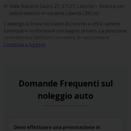
Viale Nazario Sauro 27, 57127, Livorno – Ricarica per
veicoli elettrici in via della Libertà (700 m)
L'albergo si trova nel cuore di Livorno e offre camere
luminose e confortevoli con bagno privato. La posizione
centralissima dell'hotel permette di raggiungere
Continua a leggere
facilmente a piedi i principali luoghi d'interesse della
città. Tra i servizi offerti dalla struttura ci sono Wi-Fi
gratuita e un parcheggio privato a pagamento.
Domande Frequenti sul
noleggio auto
Devo effettuare una prenotazione in