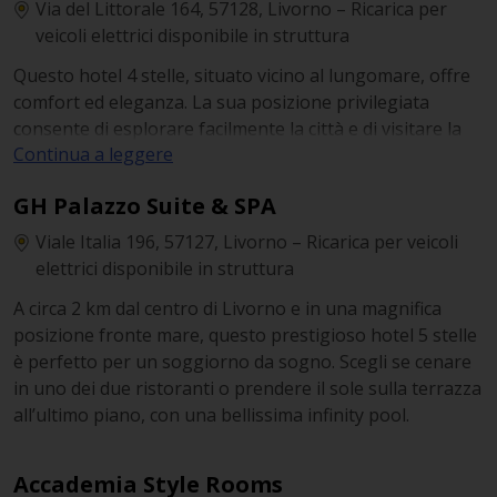
Via del Littorale 164, 57128, Livorno – Ricarica per
veicoli elettrici disponibile in struttura
Questo hotel 4 stelle, situato vicino al lungomare, offre
comfort ed eleganza. La sua posizione privilegiata
consente di esplorare facilmente la città e di visitare la
Continua a leggere
famosa Terrazza Mascagni. L'hotel offre camere
moderne e spaziose, un ristorante di cucina locale e
GH Palazzo Suite & SPA
ricarica per veicoli elettrici in struttura.
Viale Italia 196, 57127, Livorno – Ricarica per veicoli
elettrici disponibile in struttura
A circa 2 km dal centro di Livorno e in una magnifica
posizione fronte mare, questo prestigioso hotel 5 stelle
è perfetto per un soggiorno da sogno. Scegli se cenare
in uno dei due ristoranti o prendere il sole sulla terrazza
all’ultimo piano, con una bellissima infinity pool.
Accademia Style Rooms