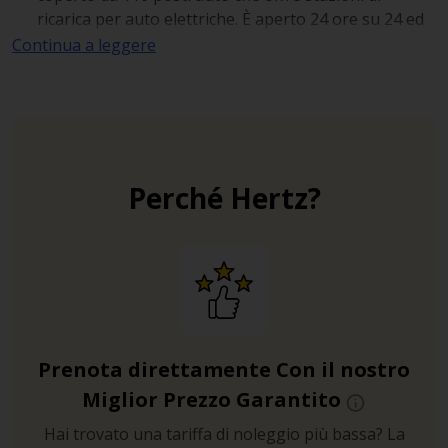
ricarica per auto elettriche. È aperto 24 ore su 24 ed
è videosorvegliato.
Continua a leggere
Parcheggio Odeon
(57123)
: nel pieno cuore della
città, questo parcheggio multipiano offre 339 posti,
stazioni di ricarica per auto elettriche e il servizio di
lavaggio auto.
Perché Hertz?
Prenota direttamente Con il nostro
Miglior Prezzo Garantito
Hai trovato una tariffa di noleggio più bassa? La