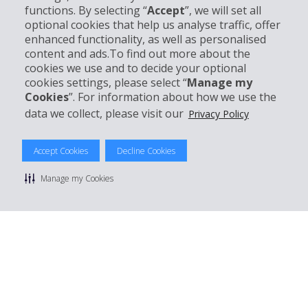
Business
functions. By selecting “
Accept
”, we will set all
optional cookies that help us analyse traffic, offer
Customer Service
enhanced functionality, as well as personalised
content and ads.To find out more about the
cookies we use and to decide your optional
Prenota con Hertz
cookies settings, please select “
Manage my
Cookies
”. For information about how we use the
data we collect, please visit our
Privacy Policy
© 2026 The Hertz System, Inc.
Accept Cookies
Decline Cookies
Privacy Policy
|
Condizioni di Utilizzo
|
Termini e Condizioni di
noleggio
|
Mappa sito Hertz
Manage my Cookies
Manage cookie preferences