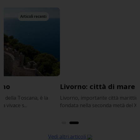
Tutorial
Livorno: città di mare imperdibile
7
Livorno, importante città marittima della Toscana, fu
L
fondata nella seconda metà del XVI secolo da...
t
Vedi altri articoli