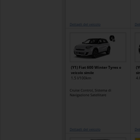
Dettagli del veicolo
Det
(Y1) Fiat 600 Winter Tyres
(Y
o
veicolo simile
si
1.5 l/100km
4.
Cruise Control, Sistema di
Navigazione Satellitare
Dettagli del veicolo
Det