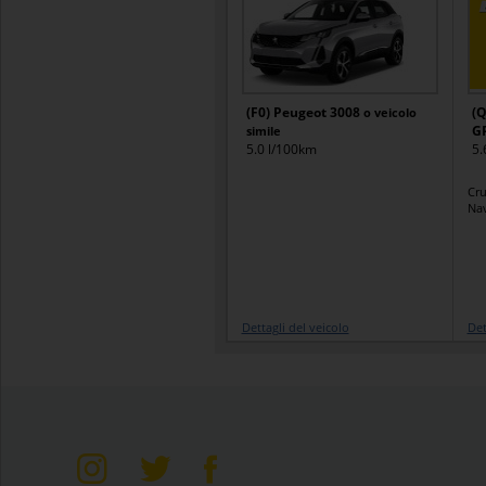
(F0) Peugeot 3008
(Q
o veicolo
G
simile
5.0 l/100km
5.
Cru
Nav
Dettagli del veicolo
Det