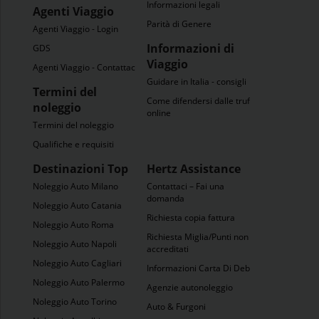
Informazioni legali
Agenti Viaggio
Parità di Genere
Agenti Viaggio - Login
Informazioni di
GDS
Viaggio
Agenti Viaggio - Contattaci
Guidare in Italia - consigli
Termini del
Come difendersi dalle truffe
noleggio
online
Termini del noleggio
Qualifiche e requisiti
Destinazioni Top
Hertz Assistance
Noleggio Auto Milano
Contattaci – Fai una
domanda
Noleggio Auto Catania
Richiesta copia fattura
Noleggio Auto Roma
Richiesta Miglia/Punti non
Noleggio Auto Napoli
accreditati
Noleggio Auto Cagliari
Informazioni Carta Di Debito
Noleggio Auto Palermo
Agenzie autonoleggio
Noleggio Auto Torino
Auto & Furgoni