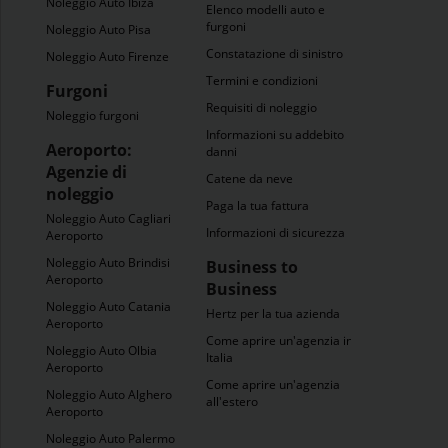
Noleggio Auto Ibiza
Elenco modelli auto e
furgoni
Noleggio Auto Pisa
Constatazione di sinistro
Noleggio Auto Firenze
Termini e condizioni
Furgoni
Requisiti di noleggio
Noleggio furgoni
Informazioni su addebito
Aeroporto:
danni
Agenzie di
Catene da neve
noleggio
Paga la tua fattura
Noleggio Auto Cagliari
Informazioni di sicurezza
Aeroporto
Noleggio Auto Brindisi
Business to
Aeroporto
Business
Noleggio Auto Catania
Hertz per la tua azienda
Aeroporto
Come aprire un'agenzia in
Noleggio Auto Olbia
Italia
Aeroporto
Come aprire un'agenzia
Noleggio Auto Alghero
all'estero
Aeroporto
Noleggio Auto Palermo