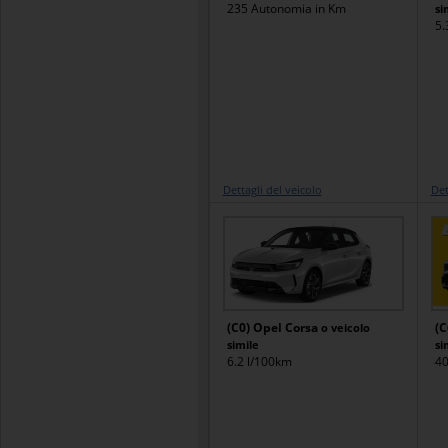
235 Autonomia in Km
si
5.
Dettagli del veicolo
Det
(C0) Opel Corsa
(C
o veicolo
simile
si
6.2 l/100km
40