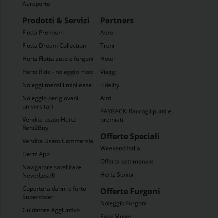
Aeroporto
Prodotti & Servizi
Partners
Flotta Premium
Aerei
Flotta Dream Collection
Treni
Hertz Flotta auto e furgoni
Hotel
Hertz Ride - noleggio moto
Viaggi
Noleggi mensili minilease
Fidelity
Noleggio per giovani
Altri
universitari
PAYBACK: Raccogli punti e
Vendita usato Hertz
premiati
Rent2Buy
Offerte Speciali
Vendita Usato Commercianti
Weekend Italia
Hertz App
Offerta settimanale
Navigatore satellitare
Hertz Senior
NeverLost®
Copertura danni e furto
Offerte Furgoni
Supercover
Noleggio Furgoni
Guidatore Aggiuntivo
Easy Mover