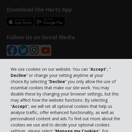
Download the Hertz App
Follow Us on Social Media
We use cookies on our website. You can “
Accept
”, “
Decline
” or change your setting anytime at your
Info su Hertz
choice.By selecting “
Decline
” you only allow the use of
essential cookies that make our site work. You may
Business
disable these by changing your browser settings, but this
may affect how the website functions. By selecting
“
Accept
”, we will set all optional cookies that help us
Customer Service
analyse traffic, offer enhanced functionality, as well as
personalised content and ads.To find out more about the
cookies we use and to decide your optional cookies
Prenota con Hertz
settings, please select “
Manage my Cookies
”. For