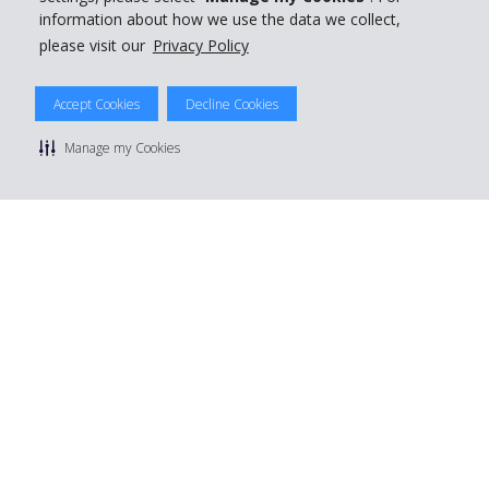
information about how we use the data we collect,
please visit our
Privacy Policy
© 2026 The Hertz System, Inc.
Accept Cookies
Decline Cookies
Privacy Policy
|
Condizioni di Utilizzo
|
Termini e Condizioni di
noleggio
|
Mappa sito Hertz
Manage my Cookies
Manage cookie preferences